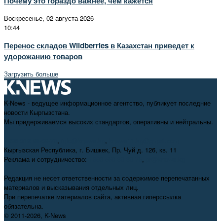
Почему это гораздо важнее, чем кажется
Воскресенье, 02 августа 2026
10:44
Перенос складов Wildberries в Казахстан приведет к
удорожанию товаров
Загрузить больше
K-News - ведущее информационное агентство, публикует последние
новости Кыргызстана.
Мы придерживаемся высоких стандартов, оперативны и нейтральны.
+996 312 98-69-70
,
info@knews.kg
,
knews11.kg@gmail.com
Кыргызская Республика, г. Бишкек, Пр. Чуй д. 126, кв. 11
Реклама и сотрудничество:
+996 550 38-38-75
,
pr@knews.kg
Редакция не несет ответственности за содержимое перепечатанных
материалов и высказывания отдельных лиц.
При перепечатке материалов сайта, активная гиперссылка
обязательна.
© 2011-2026, K-News