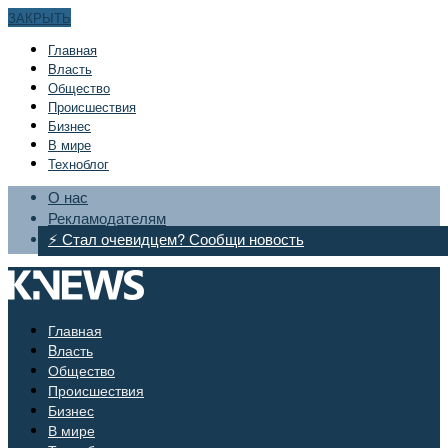
ЗАКРЫТЬ
Главная
Bласть
Общество
Происшествия
Бизнес
В мире
Техноблог
О нас
Рекламодателям
⚡ Стал очевидцем? Сообщи новость
Главная
Bласть
Общество
Происшествия
Бизнес
В мире