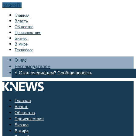
ЗАКРЫТЬ
Главная
Bласть
Общество
Происшествия
Бизнес
В мире
Техноблог
О нас
Рекламодателям
⚡ Стал очевидцем? Сообщи новость
Главная
Bласть
Общество
Происшествия
Бизнес
В мире