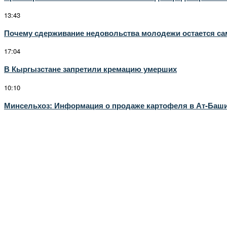
13:43
Почему сдерживание недовольства молодежи остается с
17:04
В Кыргызстане запретили кремацию умерших
10:10
Минсельхоз: Информация о продаже картофеля в Ат-Башинс