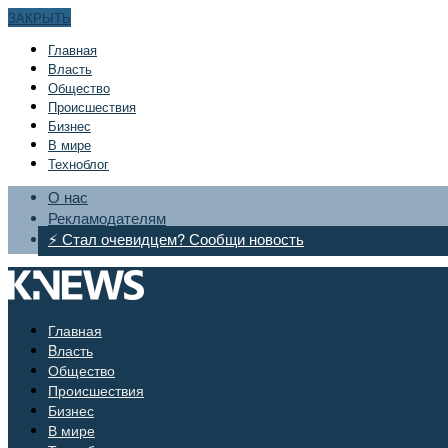
ЗАКРЫТЬ
Главная
Bласть
Общество
Происшествия
Бизнес
В мире
Техноблог
О нас
Рекламодателям
⚡ Стал очевидцем? Сообщи новость
Главная
Bласть
Общество
Происшествия
Бизнес
В мире