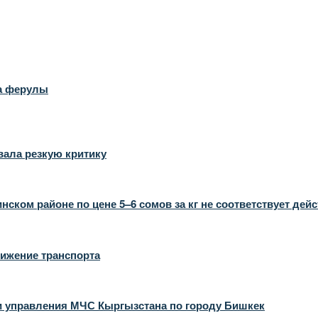
ра ферулы
вала резкую критику
ком районе по цене 5–6 сомов за кг не соответствует дей
вижение транспорта
и управления МЧС Кыргызстана по городу Бишкек