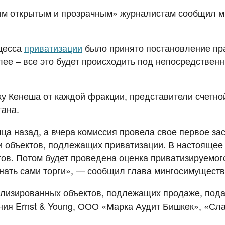
мым открытым и прозрачным» журналистам сообщил м
оцесса
приватизации
было принято постановление пра
алее – все это будет происходить под непосредств
ку Кенеша от каждой фракции, представители счетно
стана.
ца назад, а вчера комиссия провела свое первое за
 объектов, подлежащих приватизации. В настоящее 
тов. Потом будет проведена оценка приватизируемог
инать сами торги», — сообщил глава мингосимуществ
нализированных объектов, подлежащих продаже, по
ия Ernst & Young, ООО «Марка Аудит Бишкек», «Сла