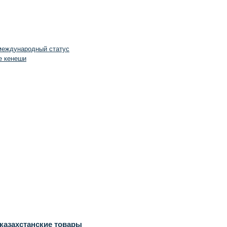
 международный статус
е кенеши
казахстанские товары