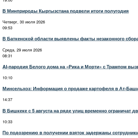
В Минприроды Кыргызстана подвели итоги полугодия
Четверг, 30 июля 2026
09:53
В Баткенской области выявлены факты незаконного сбо
Среда, 29 июля 2026
08:31
AI-пародия Белого дома на «Рика и Морти» с Трампом выз
10:10
Минсельхоз: Информация о продаже картофеля в Ат-Башинс
14:37
В Бишкеке с 5 августа на ряде улиц временно ограничат д
10:33
По подозрению в получении взяток задержаны сотрудник