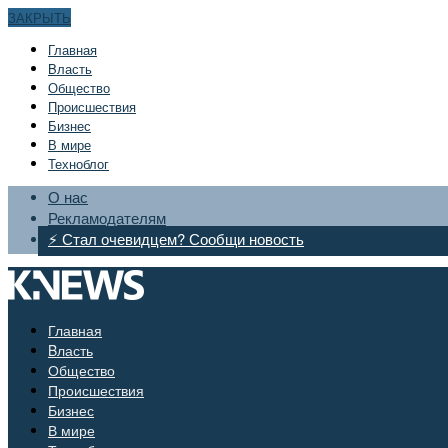
ЗАКРЫТЬ
Главная
Bласть
Общество
Происшествия
Бизнес
В мире
Техноблог
О нас
Рекламодателям
⚡ Стал очевидцем? Сообщи новость
Главная
Bласть
Общество
Происшествия
Бизнес
В мире