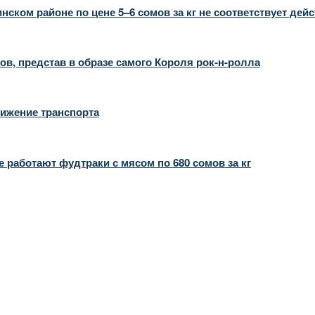
ком районе по цене 5–6 сомов за кг не соответствует дей
в, представ в образе самого Короля рок-н-ролла
вижение транспорта
 работают фудтраки с мясом по 680 сомов за кг