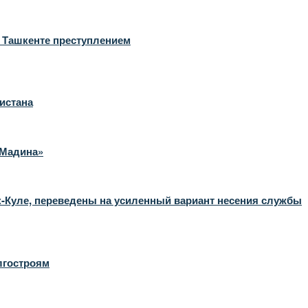
в Ташкенте преступлением
истана
«Мадина»
-Куле, переведены на усиленный вариант несения службы
лгостроям