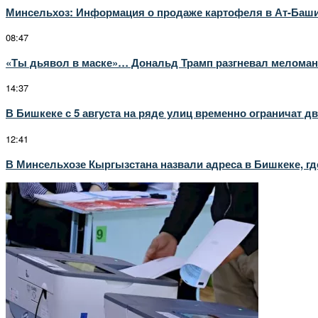
Минсельхоз: Информация о продаже картофеля в Ат-Башинс
08:47
«Ты дьявол в маске»… Дональд Трамп разгневал меломано
14:37
В Бишкеке с 5 августа на ряде улиц временно ограничат д
12:41
В Минсельхозе Кыргызстана назвали адреса в Бишкеке, где