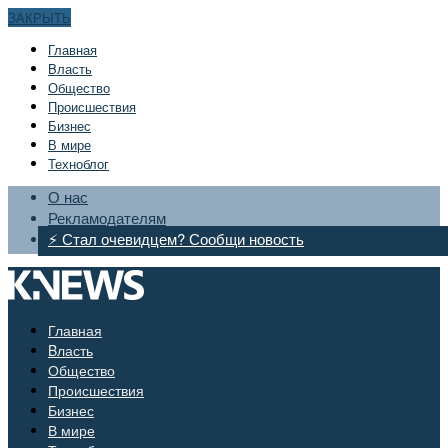
ЗАКРЫТЬ
Главная
Bласть
Общество
Происшествия
Бизнес
В мире
Техноблог
О нас
Рекламодателям
⚡ Стал очевидцем? Сообщи новость
Главная
Bласть
Общество
Происшествия
Бизнес
В мире