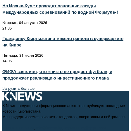
На Иссык-Куле проходят основные заезды
международных соревнований по водной Формуле-1
Вторник, 04 августа 2026
21:35
Гражданку Кыргызстана тяжело ранили в супермаркете
на Кипре
Пятница, 31 июля 2026
14:06
ФИФА заявляет, что «никто не продает футбол», и
продолжает реализацию инвестиционного плана
Загрузить больше
K-News - ведущее информационное агентство, публикует последние
новости Кыргызстана.
Мы придерживаемся высоких стандартов, оперативны и нейтральны.
+996 312 98-69-70
,
info@knews.kg
,
knews11.kg@gmail.com