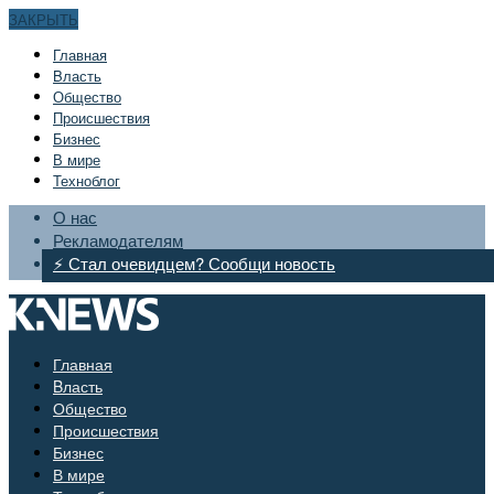
ЗАКРЫТЬ
Главная
Bласть
Общество
Происшествия
Бизнес
В мире
Техноблог
О нас
Рекламодателям
⚡ Стал очевидцем? Сообщи новость
Главная
Bласть
Общество
Происшествия
Бизнес
В мире