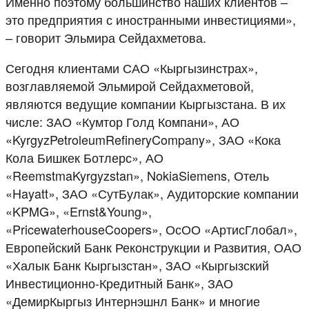
Именно поэтому большинство наших клиентов –
это предприятия с иностранными инвестициями»,
– говорит Эльмира Сейдахметова.
Сегодня клиентами САО «Кыргызинстрах»,
возглавляемой Эльмирой Сейдахметовой,
являются ведущие компании Кыргызстана. В их
числе: ЗАО «Кумтор Голд Компани», АО
«KyrgyzPetroleumRefineryCompany», ЗАО «Кока
Кола Бишкек Ботлерс», АО
«ReemstmaKyrgyzstan», NokiaSiemens, Отель
«Hayatt», ЗАО «СутБулак», Аудиторские компании
«KPMG», «Ernst&Young»,
«PricewaterhouseCoopers», ОсОО «АртисГлобал»,
Европейский Банк Реконструкции и Развития, ОАО
«Халык Банк Кыргызстан», ЗАО «Кыргызский
Инвестиционно-Кредитный Банк», ЗАО
«ДемирКыргыз Интернэшнл Банк» и многие