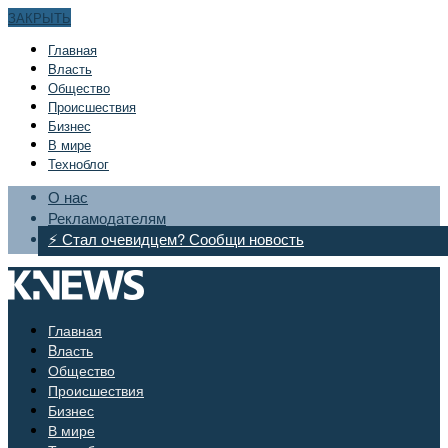
ЗАКРЫТЬ
Главная
Bласть
Общество
Происшествия
Бизнес
В мире
Техноблог
О нас
Рекламодателям
⚡ Стал очевидцем? Сообщи новость
Главная
Bласть
Общество
Происшествия
Бизнес
В мире