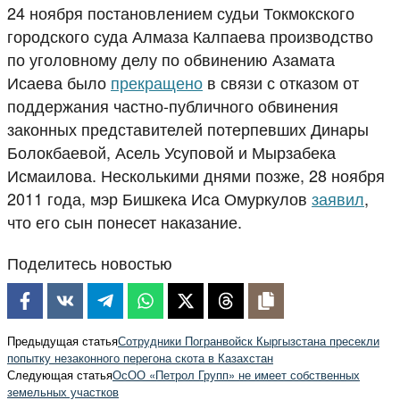
24 ноября постановлением судьи Токмокского
городского суда Алмаза Калпаева производство
по уголовному делу по обвинению Азамата
Исаева было
прекращено
в связи с отказом от
поддержания частно-публичного обвинения
законных представителей потерпевших Динары
Болокбаевой, Асель Усуповой и Мырзабека
Исмаилова. Несколькими днями позже, 28 ноября
2011 года, мэр Бишкека Иса Омуркулов
заявил
,
что его сын понесет наказание.
Поделитесь новостью
Предыдущая статья
Сотрудники Погранвойск Кыргызстана пресекли
попытку незаконного перегона скота в Казахстан
Следующая статья
ОсОО «Петрол Групп» не имеет собственных
земельных участков