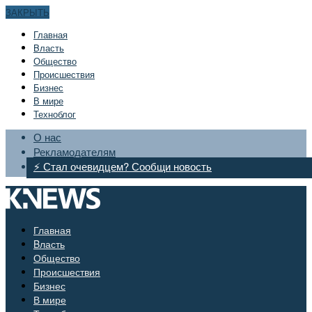
ЗАКРЫТЬ
Главная
Bласть
Общество
Происшествия
Бизнес
В мире
Техноблог
О нас
Рекламодателям
⚡ Стал очевидцем? Сообщи новость
Главная
Bласть
Общество
Происшествия
Бизнес
В мире