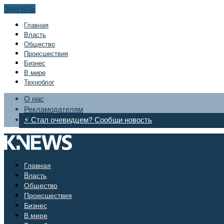
ЗАКРЫТЬ
Главная
Bласть
Общество
Происшествия
Бизнес
В мире
Техноблог
О нас
Рекламодателям
⚡ Стал очевидцем? Сообщи новость
Главная
Bласть
Общество
Происшествия
Бизнес
В мире