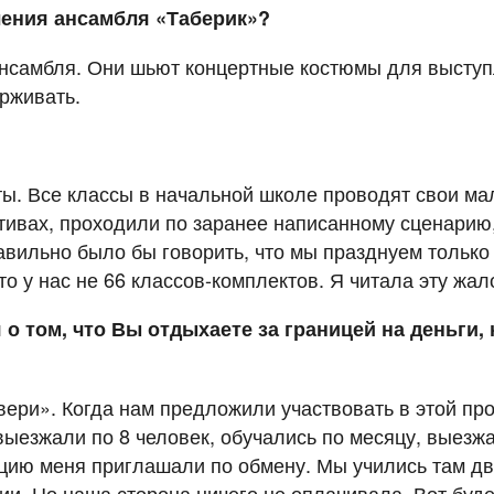
ления ансамбля «Таберик»?
ансамбля. Они шьют концертные костюмы для выступл
рживать.
ерты. Все классы в начальной школе проводят свои м
тивах, проходили по заранее написанному сценарию,
вильно было бы говорить, что мы празднуем только 
то у нас не 66 классов-комплектов. Я читала эту жал
 о том, что Вы отдыхаете за границей на деньги
ери». Когда нам предложили участвовать в этой пр
ыезжали по 8 человек, обучались по месяцу, выезжа
рцию меня приглашали по обмену. Мы учились там дв
и. Но наша сторона ничего не оплачивала. Вот будет