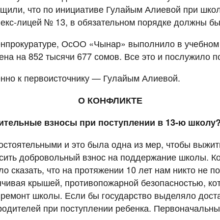
щили, что по инициативе Гулайым Алиевой при шко
лекс-лицей № 13, в обязательном порядке должны бы
Генпрокуратуре, ОсОО «Чынар» выполнило в учебном
ена на 852 тысячи 677 сомов. Все это и послужило 
нно к первоисточнику — Гулайым Алиевой.
О КОНФЛИКТЕ
пительные взносы при поступлении в 13-ю школу
стоятельными и это была одна из мер, чтобы выжит
носить добровольный взнос на поддержание школы. К
о сказать, что на протяжении 10 лет нам никто не п
анчивая крышей, противопожарной безопасностью, ко
ремонт школы. Если бы государство выделяло достат
 родителей при поступлении ребенка. Первоначальны