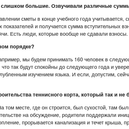
ы слишком большие. Озвучивали различные сумм
авлении сметы в конце учебного года учитывается, с
их показателей и получается сумма вступительных вз
ысячи. Есть люди, которые вообще не сдавали взносы.
ном порядке?
апример, мы будем принимать 160 человек в следующ
, что так будут спокойны до следующего года и увер
лубленным изучением языка. И если, допустим, сейч
роительства теннисного корта, который так и не
а том месте, где он строится, был сухостой, там бы
ельстве на обсуждение, родители поддержали иници
топление, прорывается канализация и течет крыша, п