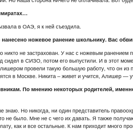
Эмиратах…
звала в ОАЭ, я к ней съездила.
 нанесено ножевое ранение школьнику. Вас обвин
о никто не застрахован. У нас с ножевым ранением 
од сидел в СИЗО, потом его выпустили. И в этот моме
Алишером провели такую большую работу, что он из
тся в Москве. Никита – живет и учится, Алишер — уч
овникам. По мнению некоторых родителей, именно
 не знаю. Но никогда, ни один представитель правоо
осто не было. Мне не с чего их давать. Я также полу
ату, как и все остальные. К нам приходит много про