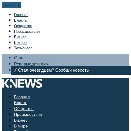
ЗАКРЫТЬ
Главная
Bласть
Общество
Происшествия
Бизнес
В мире
Техноблог
О нас
Рекламодателям
⚡ Стал очевидцем? Сообщи новость
Главная
Bласть
Общество
Происшествия
Бизнес
В мире