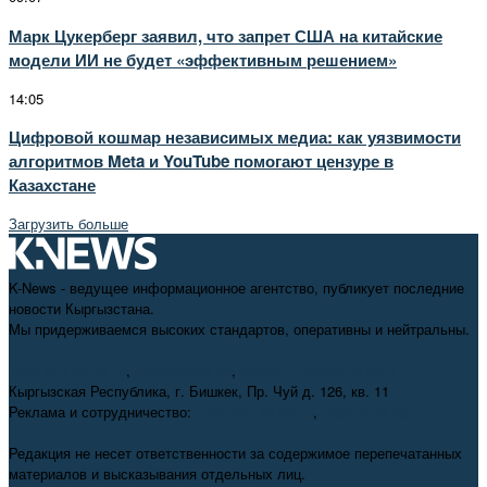
Марк Цукерберг заявил, что запрет США на китайские
модели ИИ не будет «эффективным решением»
14:05
Цифровой кошмар независимых медиа: как уязвимости
алгоритмов Meta и YouTube помогают цензуре в
Казахстане
Загрузить больше
K-News - ведущее информационное агентство, публикует последние
новости Кыргызстана.
Мы придерживаемся высоких стандартов, оперативны и нейтральны.
+996 312 98-69-70
,
info@knews.kg
,
knews11.kg@gmail.com
Кыргызская Республика, г. Бишкек, Пр. Чуй д. 126, кв. 11
Реклама и сотрудничество:
+996 550 38-38-75
,
pr@knews.kg
Редакция не несет ответственности за содержимое перепечатанных
материалов и высказывания отдельных лиц.