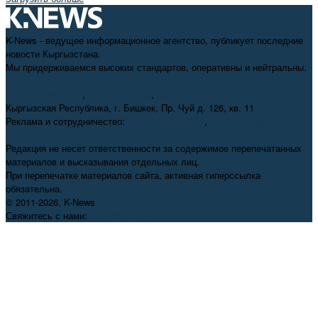
K-News - ведущее информационное агентство, публикует последние
новости Кыргызстана.
Мы придерживаемся высоких стандартов, оперативны и нейтральны.
+996 312 98-69-70
,
info@knews.kg
,
knews11.kg@gmail.com
Кыргызская Республика, г. Бишкек, Пр. Чуй д. 126, кв. 11
Реклама и сотрудничество:
+996 550 38-38-75
,
pr@knews.kg
Редакция не несет ответственности за содержимое перепечатанных
материалов и высказывания отдельных лиц.
При перепечатке материалов сайта, активная гиперссылка
обязательна.
© 2011-2026, K-News
Свяжитесь с нами:
info@knews.kg