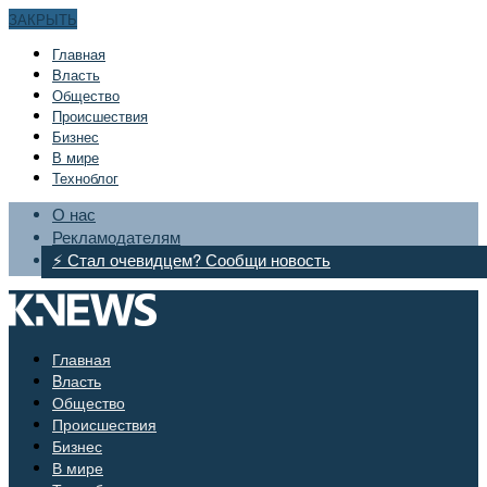
ЗАКРЫТЬ
Главная
Bласть
Общество
Происшествия
Бизнес
В мире
Техноблог
О нас
Рекламодателям
⚡ Стал очевидцем? Сообщи новость
Главная
Bласть
Общество
Происшествия
Бизнес
В мире