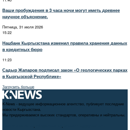
Ваши пробуждения в 3 часа ночи могут иметь древнее
научное объяснение.
Пятница, 31 июля 2026
15:22
Нацбанк Кыргызстана изменил правила хранения данных
в кредитных бюро
11:23
Садыр Жапаров подписал закон «О геологических парках
в Кыргызской Республике»
Загрузить больше
K-News - ведущее информационное агентство, публикует последние
новости Кыргызстана.
Мы придерживаемся высоких стандартов, оперативны и нейтральны.
+996 312 98-69-70
,
info@knews.kg
,
knews11.kg@gmail.com