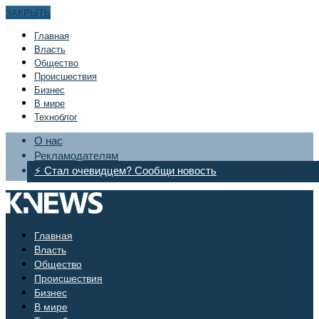
ЗАКРЫТЬ
Главная
Bласть
Общество
Происшествия
Бизнес
В мире
Техноблог
О нас
Рекламодателям
⚡ Стал очевидцем? Сообщи новость
Главная
Bласть
Общество
Происшествия
Бизнес
В мире