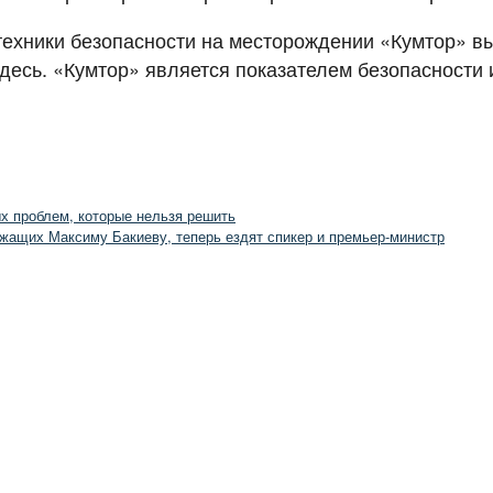
техники безопасности на месторождении «Кумтор» вы
десь. «Кумтор» является показателем безопасности 
х проблем, которые нельзя решить
жащих Максиму Бакиеву, теперь ездят спикер и премьер-министр