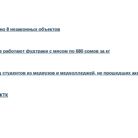
но 8 незаконных объектов
 работают фудтраки с мясом по 680 сомов за кг
 студентов из медвузов и медколледжей, не прошедших а
 КТК