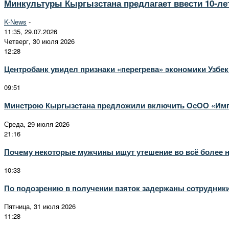
Минкультуры Кыргызстана предлагает ввести 10-ле
K-News
-
11:35, 29.07.2026
Четверг, 30 июля 2026
12:28
Центробанк увидел признаки «перегрева» экономики Узбек
09:51
Минстрою Кыргызстана предложили включить ОсОО «Импе
Среда, 29 июля 2026
21:16
Почему некоторые мужчины ищут утешение во всё более
10:33
По подозрению в получении взяток задержаны сотрудник
Пятница, 31 июля 2026
11:28