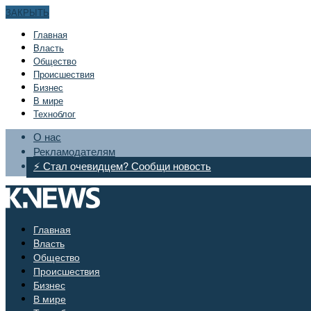
ЗАКРЫТЬ
Главная
Bласть
Общество
Происшествия
Бизнес
В мире
Техноблог
О нас
Рекламодателям
⚡ Стал очевидцем? Сообщи новость
Главная
Bласть
Общество
Происшествия
Бизнес
В мире