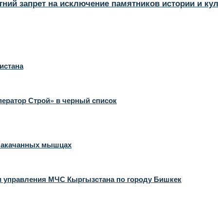
тний запрет на исключение памятников истории и ку
истана
ратор Строй» в черный список
 накачанных мышцах
и управления МЧС Кыргызстана по городу Бишкек