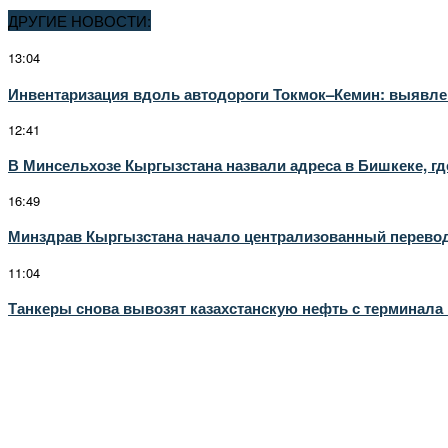
ДРУГИЕ НОВОСТИ:
13:04
Инвентаризация вдоль автодороги Токмок–Кемин: выявле
12:41
В Минсельхозе Кыргызстана назвали адреса в Бишкеке, где
16:49
Минздрав Кыргызстана начало централизованный перевод
11:04
Танкеры снова вывозят казахстанскую нефть с терминала