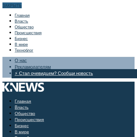
ЗАКРЫТЬ
Главная
Bласть
Общество
Происшествия
Бизнес
В мире
Техноблог
О нас
Рекламодателям
⚡ Стал очевидцем? Сообщи новость
Главная
Bласть
Общество
Происшествия
Бизнес
В мире