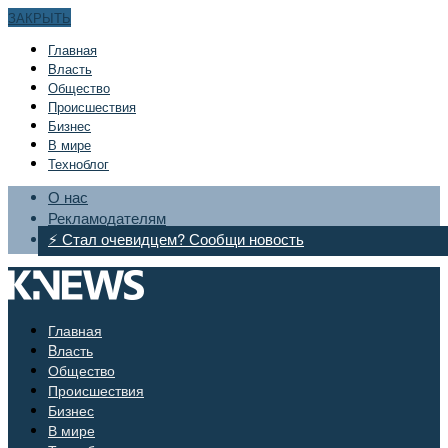
ЗАКРЫТЬ
Главная
Bласть
Общество
Происшествия
Бизнес
В мире
Техноблог
О нас
Рекламодателям
⚡ Стал очевидцем? Сообщи новость
Главная
Bласть
Общество
Происшествия
Бизнес
В мире