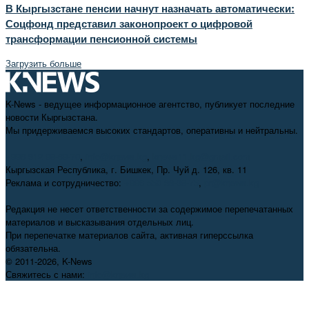
В Кыргызстане пенсии начнут назначать автоматически:
Соцфонд представил законопроект о цифровой
трансформации пенсионной системы
Загрузить больше
K-News - ведущее информационное агентство, публикует последние
новости Кыргызстана.
Мы придерживаемся высоких стандартов, оперативны и нейтральны.
+996 312 98-69-70
,
info@knews.kg
,
knews11.kg@gmail.com
Кыргызская Республика, г. Бишкек, Пр. Чуй д. 126, кв. 11
Реклама и сотрудничество:
+996 550 38-38-75
,
pr@knews.kg
Редакция не несет ответственности за содержимое перепечатанных
материалов и высказывания отдельных лиц.
При перепечатке материалов сайта, активная гиперссылка
обязательна.
© 2011-2026, K-News
Свяжитесь с нами:
info@knews.kg