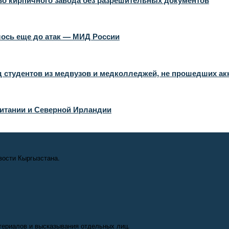
алось еще до атак — МИД России
 студентов из медвузов и медколледжей, не прошедших а
итании и Северной Ирландии
вости Кыргызстана.
териалов и высказывания отдельных лиц.