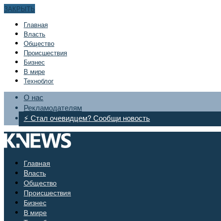
ЗАКРЫТЬ
Главная
Bласть
Общество
Происшествия
Бизнес
В мире
Техноблог
О нас
Рекламодателям
⚡ Стал очевидцем? Сообщи новость
Главная
Bласть
Общество
Происшествия
Бизнес
В мире