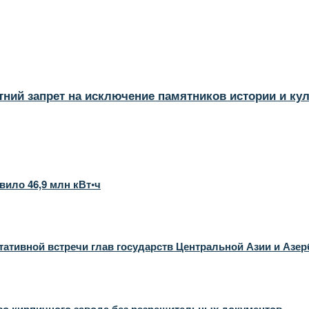
тний запрет на исключение памятников истории и ку
вило 46,9 млн кВт•ч
ативной встречи глав государств Центральной Азии и Азе
во кирпичного завода без разрешительных документов