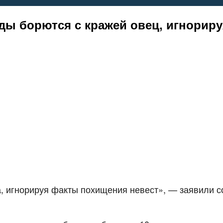
ды борются с кражей овец, игнориру
а, игнорируя факты похищения невест», — заявили 