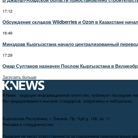
17:12
Обсуждение складов Wildberries и Ozon в Казахстане нач
16:49
Минздрав Кыргызстана начало централизованный перевод
17:29
Омар Султанов назначен Послом Кыргызстана в Великобр
Загрузить больше
K-News - ведущее информационное агентство, публикует последние но
Мы придерживаемся высоких стандартов, оперативны и нейтральны.
+996 312 98-69-70
,
info@knews.kg
,
knews11.kg@gmail.com
Кыргызская Республика, г. Бишкек, Пр. Чуй д. 126, кв. 11
Реклама и сотрудничество:
+996 550 38-38-75
,
pr@knews.kg
Редакция не несет ответственности за содержимое перепечатанных ма