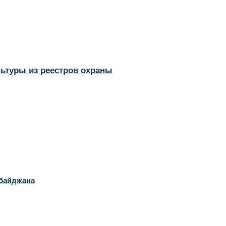
льтуры из реестров охраны
рбайджана