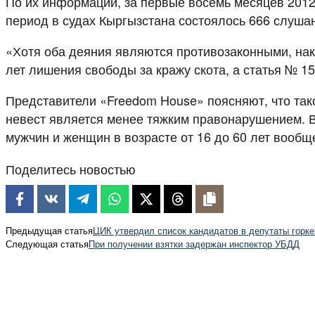
По их информации, за первые восемь месяцев 2012 
период в судах Кыргызстана состоялось 666 слушан
«Хотя оба деяния являются противозаконными, нака
лет лишения свободы за кражу скота, а статья № 1
Представители «Freedom House» поясняют, что так
невест является менее тяжким правонарушением. В
мужчин и женщин в возрасте от 16 до 60 лет вообщ
Поделитесь новостью
Предыдущая статья
ЦИК утвердил список кандидатов в депутаты горке
Следующая статья
При получении взятки задержан инспектор УБДД