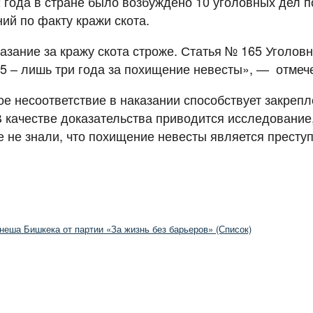
года в стране было возбуждено 10 уголовных дел по 
ий по факту кражи скота.
зание за кражу скота строже. Статья № 165 Уголов
55 – лишь три года за похищение невесты», — отмеч
ое несоответствие в наказании способствует закреп
 качестве доказательства приводится исследование,
е не знали, что похищение невесты является престу
неша Бишкека от партии «За жизнь без барьеров» (Список)