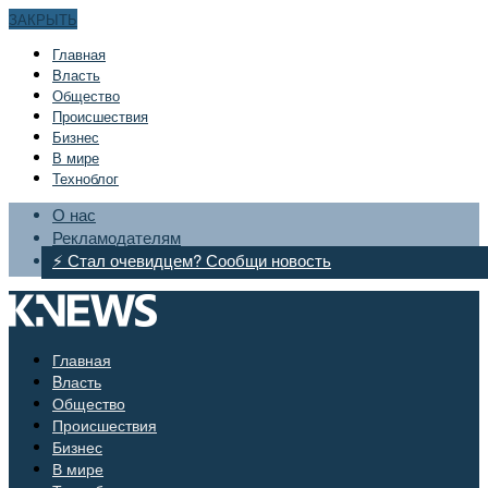
ЗАКРЫТЬ
Главная
Bласть
Общество
Происшествия
Бизнес
В мире
Техноблог
О нас
Рекламодателям
⚡ Стал очевидцем? Сообщи новость
Главная
Bласть
Общество
Происшествия
Бизнес
В мире