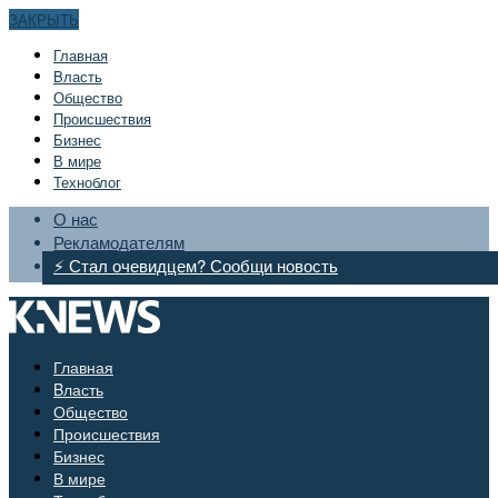
ЗАКРЫТЬ
Главная
Bласть
Общество
Происшествия
Бизнес
В мире
Техноблог
О нас
Рекламодателям
⚡ Стал очевидцем? Сообщи новость
Главная
Bласть
Общество
Происшествия
Бизнес
В мире