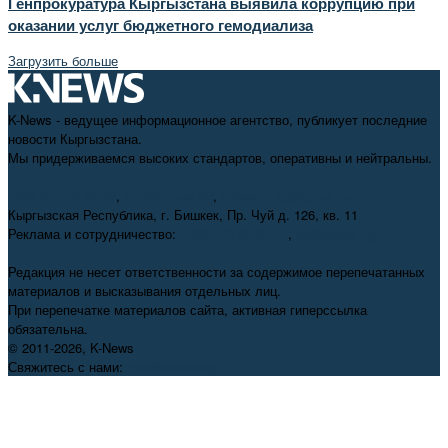
Генпрокуратура Кыргызстана выявила коррупцию при
оказании услуг бюджетного гемодиализа
Загрузить больше
K-News - ведущее информационное агентство, публикует последние
новости Кыргызстана.
Мы придерживаемся высоких стандартов, оперативны и нейтральны.
+996 312 98-69-70
,
info@knews.kg
,
knews11.kg@gmail.com
Кыргызская Республика, г. Бишкек, Пр. Чуй д. 126, кв. 11
Реклама и сотрудничество:
+996 550 38-38-75
,
pr@knews.kg
Редакция не несет ответственности за содержимое перепечатанных
материалов и высказывания отдельных лиц.
При перепечатке материалов сайта, активная гиперссылка
обязательна.
© 2011-2026, K-News
Свяжитесь с нами:
info@knews.kg