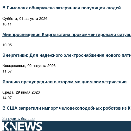
В Гималаях обнаружена затерянная популяция людей
Суббота, 01 августа 2026
10:11
Минпросвещения Кыргызстана прокомментировало ситуац
10:05
Энергетики: Для надежного электроснабжения нового пят
Воскресенье, 02 августа 2026
11:57
Японию предупредили о втором мощном землетрясении
Среда, 29 июля 2026
14:07
В США запретили импорт человекоподобных роботов из К
Загрузить больше