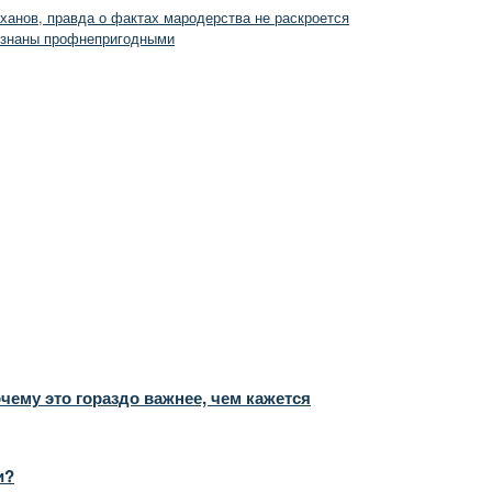
ханов, правда о фактах мародерства не раскроется
изнаны профнепригодными
чему это гораздо важнее, чем кажется
и?