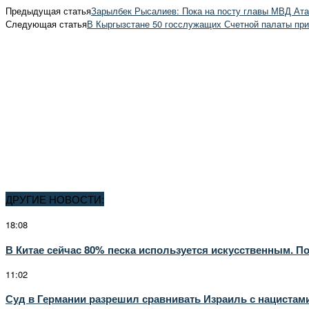
Предыдущая статья
Зарылбек Рысалиев: Пока на посту главы МВД Ата
Следующая статья
В Кыргызстане 50 госслужащих Счетной палаты пр
ДРУГИЕ НОВОСТИ:
18:08
В Китае сейчас 80% песка используется искусственным. По
11:02
Суд в Германии разрешил сравнивать Израиль с нацистам