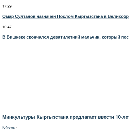
17:29
Омар Султанов назначен Послом Кыргызстана в Великобр
10:47
В Бишкеке скончался девятилетний мальчик, который пост
Минкультуры Кыргызстана предлагает ввести 10-ле
K-News
-