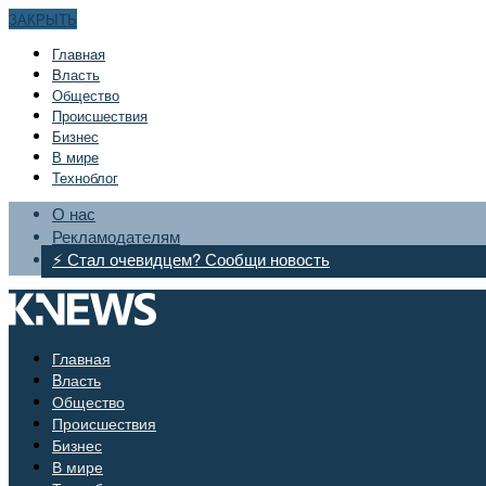
ЗАКРЫТЬ
Главная
Bласть
Общество
Происшествия
Бизнес
В мире
Техноблог
О нас
Рекламодателям
⚡ Стал очевидцем? Сообщи новость
Главная
Bласть
Общество
Происшествия
Бизнес
В мире