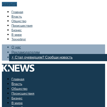
ЗАКРЫТЬ
Главная
Bласть
Общество
Происшествия
Бизнес
В мире
Техноблог
О нас
Рекламодателям
⚡ Стал очевидцем? Сообщи новость
Главная
Bласть
Общество
Происшествия
Бизнес
В мире