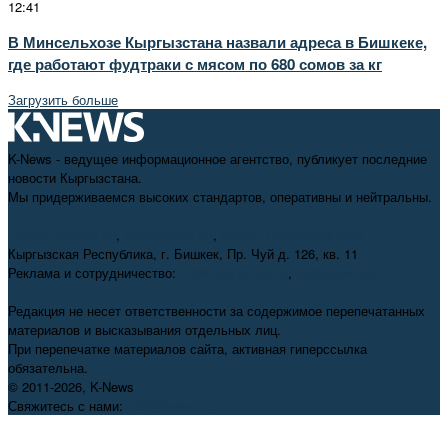
12:41
В Минсельхозе Кыргызстана назвали адреса в Бишкеке,
где работают фудтраки с мясом по 680 сомов за кг
Загрузить больше
K-News - ведущее информационное агентство, публикует последние
новости Кыргызстана.
Мы придерживаемся высоких стандартов, оперативны и нейтральны.
+996 312 98-69-70
,
info@knews.kg
,
knews11.kg@gmail.com
Кыргызская Республика, г. Бишкек, Пр. Чуй д. 126, кв. 11
Реклама и сотрудничество:
+996 550 38-38-75
,
pr@knews.kg
Редакция не несет ответственности за содержимое перепечатанных
материалов и высказывания отдельных лиц.
При перепечатке материалов сайта, активная гиперссылка
обязательна.
© 2011-2026, K-News
Свяжитесь с нами:
info@knews.kg