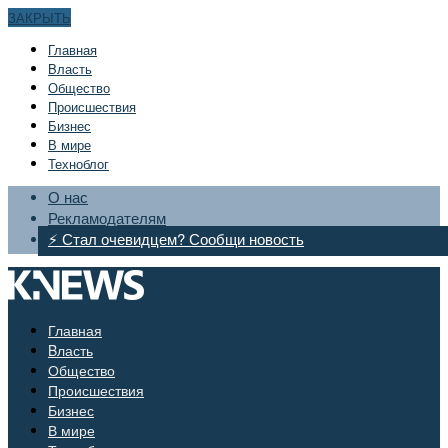
ЗАКРЫТЬ
Главная
Bласть
Общество
Происшествия
Бизнес
В мире
Техноблог
О нас
Рекламодателям
⚡ Стал очевидцем? Сообщи новость
Главная
Bласть
Общество
Происшествия
Бизнес
В мире