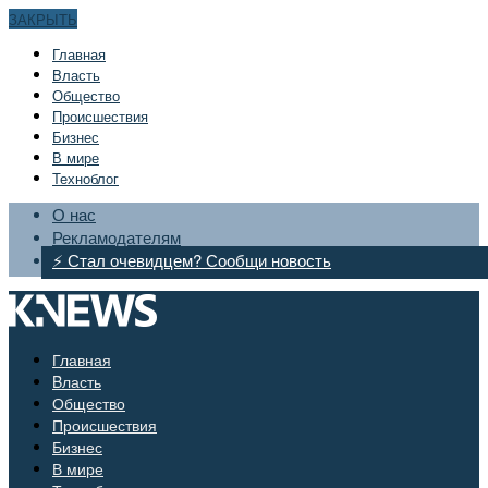
ЗАКРЫТЬ
Главная
Bласть
Общество
Происшествия
Бизнес
В мире
Техноблог
О нас
Рекламодателям
⚡ Стал очевидцем? Сообщи новость
Главная
Bласть
Общество
Происшествия
Бизнес
В мире