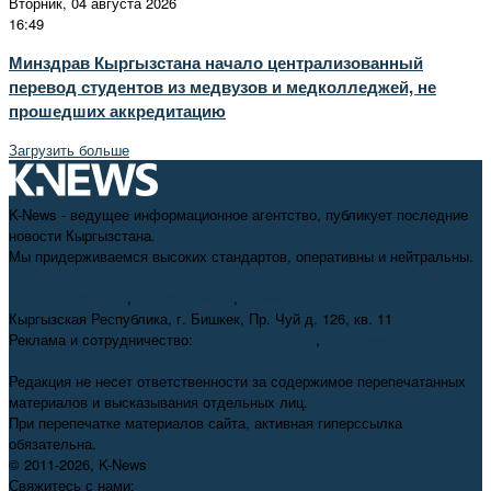
Вторник, 04 августа 2026
16:49
Минздрав Кыргызстана начало централизованный
перевод студентов из медвузов и медколледжей, не
прошедших аккредитацию
Загрузить больше
K-News - ведущее информационное агентство, публикует последние
новости Кыргызстана.
Мы придерживаемся высоких стандартов, оперативны и нейтральны.
+996 312 98-69-70
,
info@knews.kg
,
knews11.kg@gmail.com
Кыргызская Республика, г. Бишкек, Пр. Чуй д. 126, кв. 11
Реклама и сотрудничество:
+996 550 38-38-75
,
pr@knews.kg
Редакция не несет ответственности за содержимое перепечатанных
материалов и высказывания отдельных лиц.
При перепечатке материалов сайта, активная гиперссылка
обязательна.
© 2011-2026, K-News
Свяжитесь с нами:
info@knews.kg