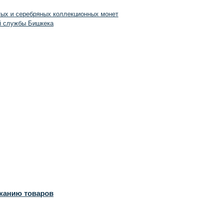
тых и серебряных коллекционных монет
й службы Бишкека
ожанию товаров