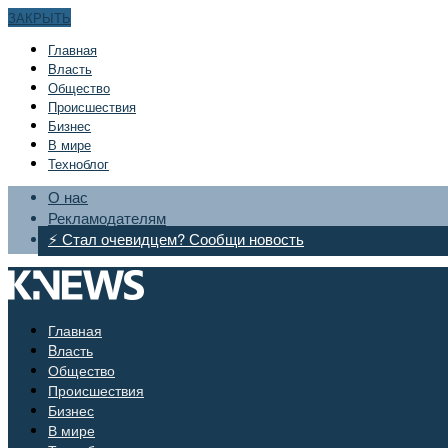
ЗАКРЫТЬ
Главная
Bласть
Общество
Происшествия
Бизнес
В мире
Техноблог
О нас
Рекламодателям
⚡ Стал очевидцем? Сообщи новость
Главная
Bласть
Общество
Происшествия
Бизнес
В мире