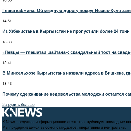
Глава кабмина: Объездную дорогу вокруг Иссык-Куля заве
14:51
Из Узбекистана в Кыргызстан не пропустили более 24 тонн
18:33
«Певцы — глашатаи шайтана»: скандальный тост на свадь
12:41
В Минсельхозе Кыргызстана назвали адреса в Бишкеке, где
13:43
Почему сдерживание недовольства молодежи остается с
Загрузить больше
K-News - ведущее информационное агентство, публикует последние но
Мы придерживаемся высоких стандартов, оперативны и нейтральны.