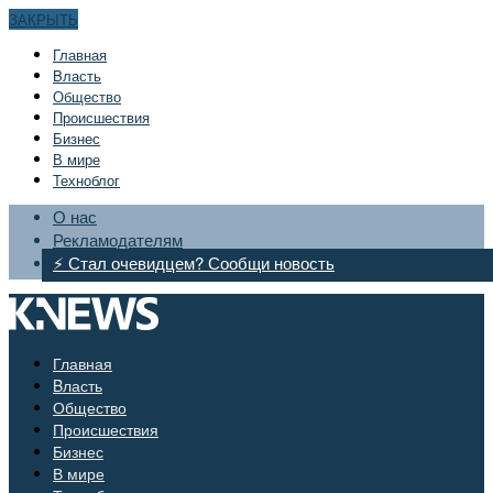
ЗАКРЫТЬ
Главная
Bласть
Общество
Происшествия
Бизнес
В мире
Техноблог
О нас
Рекламодателям
⚡ Стал очевидцем? Сообщи новость
Главная
Bласть
Общество
Происшествия
Бизнес
В мире