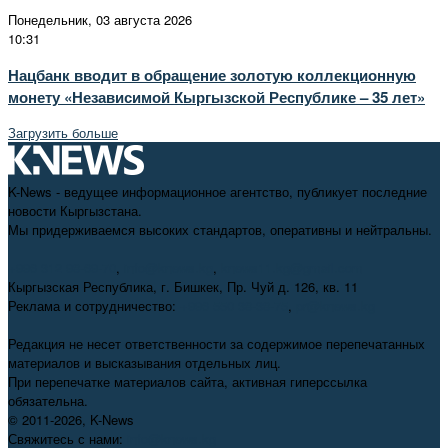
Понедельник, 03 августа 2026
10:31
Нацбанк вводит в обращение золотую коллекционную
монету «Независимой Кыргызской Республике – 35 лет»
Загрузить больше
K-News - ведущее информационное агентство, публикует последние
новости Кыргызстана.
Мы придерживаемся высоких стандартов, оперативны и нейтральны.
+996 312 98-69-70
,
info@knews.kg
,
knews11.kg@gmail.com
Кыргызская Республика, г. Бишкек, Пр. Чуй д. 126, кв. 11
Реклама и сотрудничество:
+996 550 38-38-75
,
pr@knews.kg
Редакция не несет ответственности за содержимое перепечатанных
материалов и высказывания отдельных лиц.
При перепечатке материалов сайта, активная гиперссылка
обязательна.
© 2011-2026, K-News
Свяжитесь с нами:
info@knews.kg