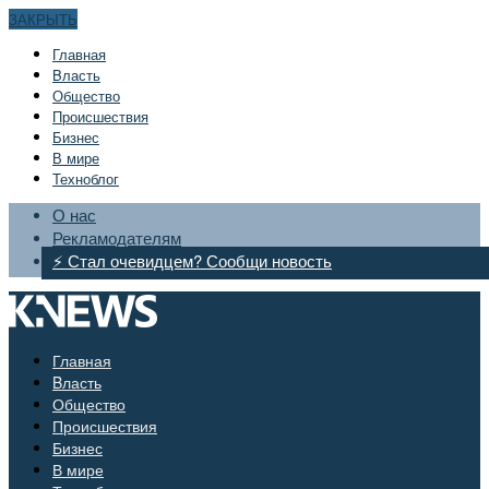
ЗАКРЫТЬ
Главная
Bласть
Общество
Происшествия
Бизнес
В мире
Техноблог
О нас
Рекламодателям
⚡ Стал очевидцем? Сообщи новость
Главная
Bласть
Общество
Происшествия
Бизнес
В мире