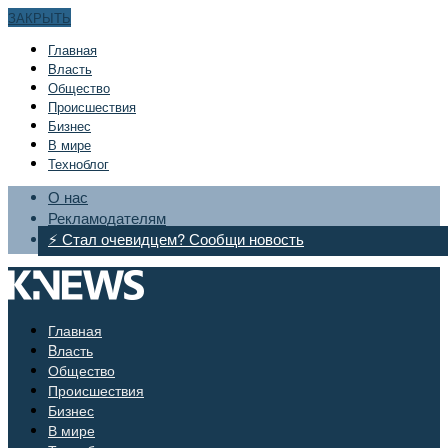
ЗАКРЫТЬ
Главная
Bласть
Общество
Происшествия
Бизнес
В мире
Техноблог
О нас
Рекламодателям
⚡ Стал очевидцем? Сообщи новость
Главная
Bласть
Общество
Происшествия
Бизнес
В мире