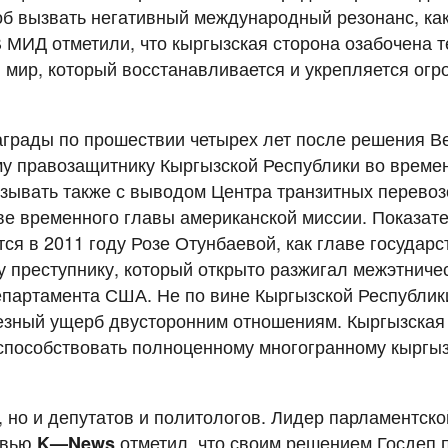
особ вызвать негативный международный резонанс, к
В МИД отметили, что кыргызская сторона озабочена т
 мир, который восстанавливается и укрепляется ог
аграды по прошествии четырех лет после решения В
му правозащитнику Кыргызской Республики во време
язывать также с выводом Центра транзитных перево
ве временного главы американской миссии. Показате
я в 2011 году Розе Отунбаевой, как главе государс
у преступнику, который открыто разжигал межэтниче
епартамента США. Не по вине Кыргызской Республи
езный ущерб двусторонним отношениям. Кыргызская 
 способствовать полноценному многогранному кыргы
, но и депутатов и политологов. Лидер парламентс
рвью
отметил, что своим решением Госдеп 
K
—
News