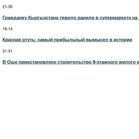
21:35
Гражданку Кыргызстана тяжело ранили в супермаркете на
18:14
Красная ртуть: самый прибыльный вымысел в истории
21:31
В Оше приостановлено строительство 9-этажного жилого 