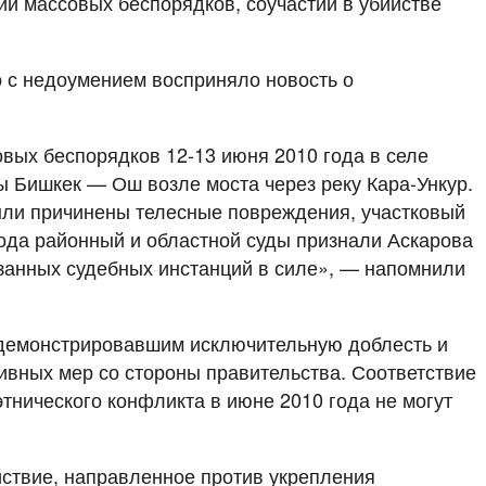
и массовых беспорядков, соучастии в убийстве
о с недоумением восприняло новость о
вых беспорядков 12-13 июня 2010 года в селе
ы Бишкек — Ош возле моста через реку Кара-Ункур.
ыли причинены телесные повреждения, участковый
года районный и областной суды признали Аскарова
занных судебных инстанций в силе», — напомнили
одемонстрировавшим исключительную доблесть и
ивных мер со стороны правительства. Соответствие
тнического конфликта в июне 2010 года не могут
йствие, направленное против укрепления