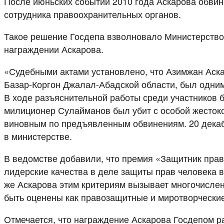
После июньских событий 2010 года Аскарова обвин
сотрудника правоохранительных органов.
Такое решение Госдепа взволновало Министерство 
награждении Аскарова.
«Судебными актами установлено, что Азимжан Аска
Базар-Коргон Джалал-Абадской области, был одним
В ходе разъяснительной работы среди участников
милиционер Сулайманов был убит с особой жестоко
виновным по предъявленным обвинениям. 20 декаб
в министерстве.
В ведомстве добавили, что премия «Защитник пра
лидерские качества в деле защиты прав человека в
же Аскарова этим критериям вызывает многочислен
быть оценены как правозащитные и миротворческие
Отмечается, что награждение Аскарова Госдепом р