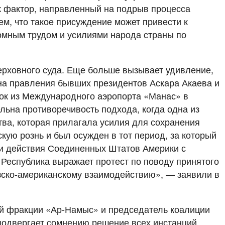
ак фактор, направленный на подрыв процесса
ем, что такое присуждение может привести к
ромным трудом и усилиями народа страны по
ерховного суда. Еще больше вызывает удивление,
на правления бывших президентов Аскара Акаева и
зок из Международного аэропорта «Манас» в
льна противоречивость подхода, когда одна из
тва, которая прилагала усилия для сохранения
скую рознь и был осужден в тот период, за который
ки действия Соединенных Штатов Америки с
Республика выражает протест по поводу принятого
зско-американскому взаимодействию», — заявили в
кой фракции «Ар-Намыс» и председатель коалиции
подвергает сомнению решение всех инстанций