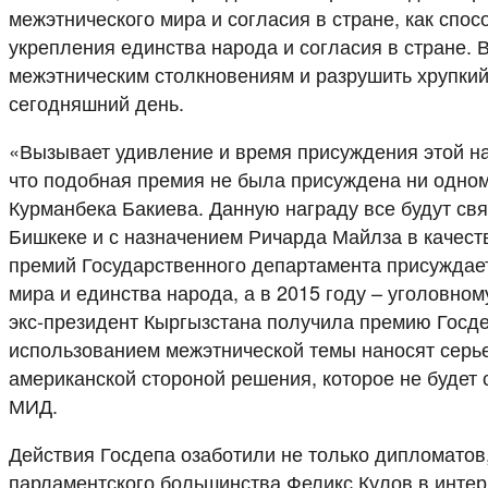
межэтнического мира и согласия в стране, как сп
укрепления единства народа и согласия в стране. 
межэтническим столкновениям и разрушить хрупкий
сегодняшний день.
«Вызывает удивление и время присуждения этой н
что подобная премия не была присуждена ни одно
Курманбека Бакиева. Данную награду все будут св
Бишкеке и с назначением Ричарда Майлза в качест
премий Государственного департамента присуждаетс
мира и единства народа, а в 2015 году – уголовном
экс-президент Кыргызстана получила премию Госд
использованием межэтнической темы наносят серь
американской стороной решения, которое не будет
МИД.
Действия Госдепа озаботили не только дипломатов
парламентского большинства Феликс Кулов в инте