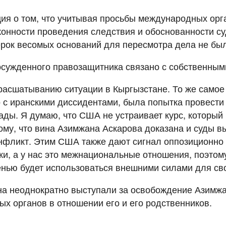
я о том, что учитывая просьбы международных орга
онности проведения следствия и обоснованности су
ерок весомых оснований для пересмотра дела не бы
осужденного правозащитника связано с собственны
 расшатыванию ситуации в Кыргызстане. То же самое
ло с иранскими диссидентами, была попытка провест
ады. Я думаю, что США не устраивает курс, который
му, что вина Азимжана Аскарова доказана и суды 
онфликт. Этим США также дают сигнал оппозиционно 
и, а у нас это межнациональные отношения, поэтому
енью будет использоваться внешними силами для св
а неоднократно выступали за освобождение Азимжан
х органов в отношении его и его родственников.