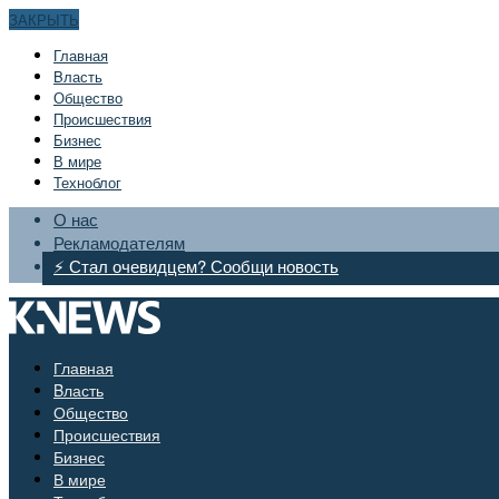
ЗАКРЫТЬ
Главная
Bласть
Общество
Происшествия
Бизнес
В мире
Техноблог
О нас
Рекламодателям
⚡ Стал очевидцем? Сообщи новость
Главная
Bласть
Общество
Происшествия
Бизнес
В мире