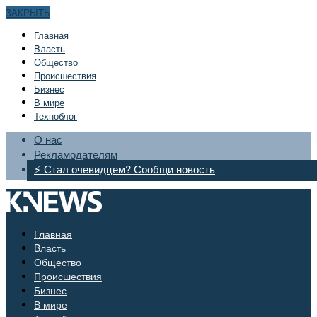
ЗАКРЫТЬ
Главная
Bласть
Общество
Происшествия
Бизнес
В мире
Техноблог
О нас
Рекламодателям
⚡ Стал очевидцем? Сообщи новость
Главная
Bласть
Общество
Происшествия
Бизнес
В мире