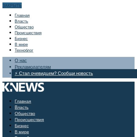
ЗАКРЫТЬ
Главная
Bласть
Общество
Происшествия
Бизнес
В мире
Техноблог
О нас
Рекламодателям
⚡ Стал очевидцем? Сообщи новость
Главная
Bласть
Общество
Происшествия
Бизнес
В мире