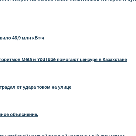
вило 46,9 млн кВт•ч
оритмов Meta и YouTube помогают цензуре в Казахстане
радал от удара током на улице
чное объяснение.
те китайской частной военной компании в Кыргызстане