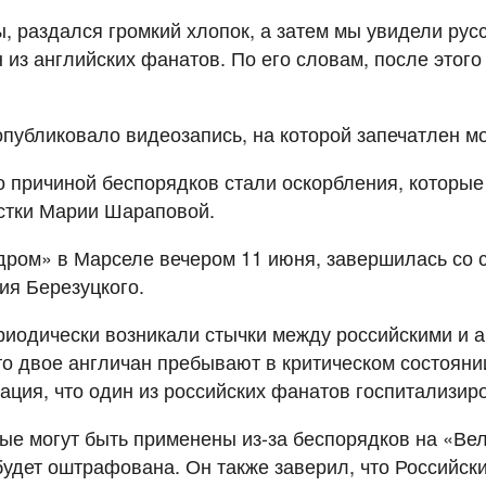
 раздался громкий хлопок, а затем мы увидели рус
 из английских фанатов. По его словам, после этог
публиковало видеозапись, на которой запечатлен мо
 причиной беспорядков стали оскорбления, которые
стки Марии Шараповой.
дром» в Марселе вечером 11 июня, завершилась со с
ия Березуцкого.
риодически возникали стычки между российскими и а
то двое англичан пребывают в критическом состояни
ация, что один из российских фанатов госпитализи
ые могут быть применены из-за беспорядков на «Ве
 будет оштрафована. Он также заверил, что Российс