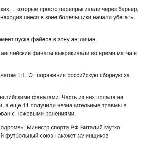
ских… которые просто перепрыгивали через барьер,
о находившиеся в зоне болельщики начали убегать,
мент пуска файера в зону англичан.
 английские фанаты выкрикивали во время матча в
четом 1:1. От поражения российскую сборную за
нглийскими фанатами. Часть из них попала на
и, а еще 11 получили незначительные травмы в
рован с ножевыми ранениями.
лодроме». Министр спорта РФ Виталий Мутко
кий футбольный союз накажет зачинщиков