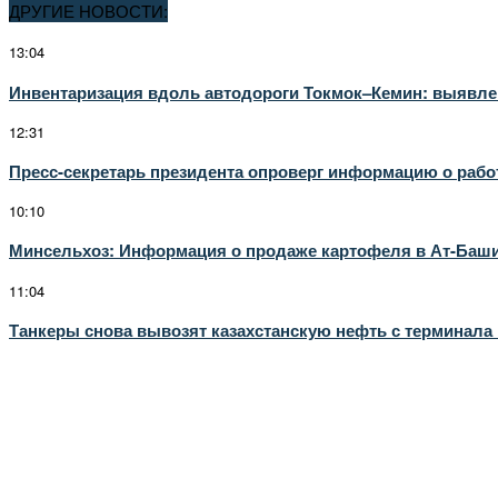
ДРУГИЕ НОВОСТИ:
13:04
Инвентаризация вдоль автодороги Токмок–Кемин: выявле
12:31
Пресс-секретарь президента опроверг информацию о рабо
10:10
Минсельхоз: Информация о продаже картофеля в Ат-Башинс
11:04
Танкеры снова вывозят казахстанскую нефть с терминала