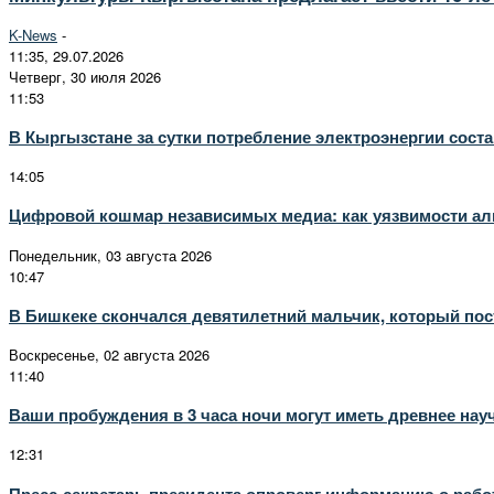
K-News
-
11:35, 29.07.2026
Четверг, 30 июля 2026
11:53
В Кыргызстане за сутки потребление электроэнергии соста
14:05
Цифровой кошмар независимых медиа: как уязвимости алг
Понедельник, 03 августа 2026
10:47
В Бишкеке скончался девятилетний мальчик, который пост
Воскресенье, 02 августа 2026
11:40
Ваши пробуждения в 3 часа ночи могут иметь древнее нау
12:31
Пресс-секретарь президента опроверг информацию о рабо