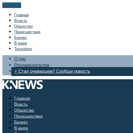
ЗАКРЫТЬ
Главная
Bласть
Общество
Происшествия
Бизнес
В мире
Техноблог
О нас
Рекламодателям
⚡ Стал очевидцем? Сообщи новость
Главная
Bласть
Общество
Происшествия
Бизнес
В мире