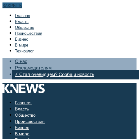
ЗАКРЫТЬ
Главная
Bласть
Общество
Происшествия
Бизнес
В мире
Техноблог
О нас
Рекламодателям
⚡ Стал очевидцем? Сообщи новость
Главная
Bласть
Общество
Происшествия
Бизнес
В мире