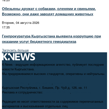
Обезьяны дружат с собаками, оленями и свиньями.
Возможно, они даже заводят домашних животных
Вторник, 04 августа 2026
17:35
Генпрокуратура Кыргызстана выявила коррупцию при
оказании услуг бюджетного гемодиализа
Загрузить больше
K-News - ведущее информационное агентство, публикует последние
новости Кыргызстана.
Мы придерживаемся высоких стандартов, оперативны и нейтральны.
+996 312 98-69-70
,
info@knews.kg
,
knews11.kg@gmail.com
Кыргызская Республика, г. Бишкек, Пр. Чуй д. 126, кв. 11
Реклама и сотрудничество:
+996 550 38-38-75
,
pr@knews.kg
Редакция не несет ответственности за содержимое перепечатанных
материалов и высказывания отдельных лиц.