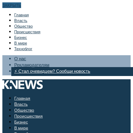
ЗАКРЫТЬ
Главная
Bласть
Общество
Происшествия
Бизнес
В мире
Техноблог
О нас
Рекламодателям
⚡ Стал очевидцем? Сообщи новость
Главная
Bласть
Общество
Происшествия
Бизнес
В мире