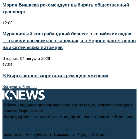
Мэрия Бишкека рекомендует выбирать общественный
транспорт
12:02
Муравьиный контрабандный бизнес: в кенийских судах
— тысячи насекомых в капсулах, а в Европе растёт спрос
на экзотических питомцев
Вторник, 04 августа 2026
17:04
В Кыргызстане запретили кремацию умерших
Загрузить больше
K-News - ведущее информационное агентство, публикует последние
новости Кыргызстана.
Мы придерживаемся высоких стандартов, оперативны и нейтральны.
+996 312 98-69-70
,
info@knews.kg
,
knews11.kg@gmail.com
Кыргызская Республика, г. Бишкек, Пр. Чуй д. 126, кв. 11