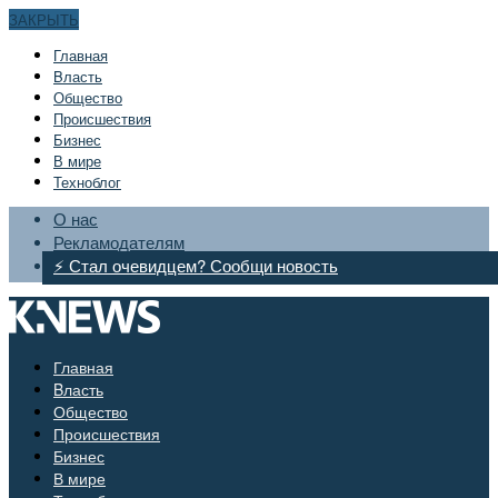
ЗАКРЫТЬ
Главная
Bласть
Общество
Происшествия
Бизнес
В мире
Техноблог
О нас
Рекламодателям
⚡ Стал очевидцем? Сообщи новость
Главная
Bласть
Общество
Происшествия
Бизнес
В мире