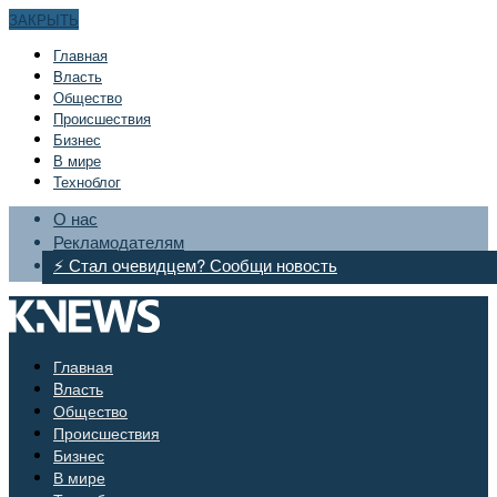
ЗАКРЫТЬ
Главная
Bласть
Общество
Происшествия
Бизнес
В мире
Техноблог
О нас
Рекламодателям
⚡ Стал очевидцем? Сообщи новость
Главная
Bласть
Общество
Происшествия
Бизнес
В мире