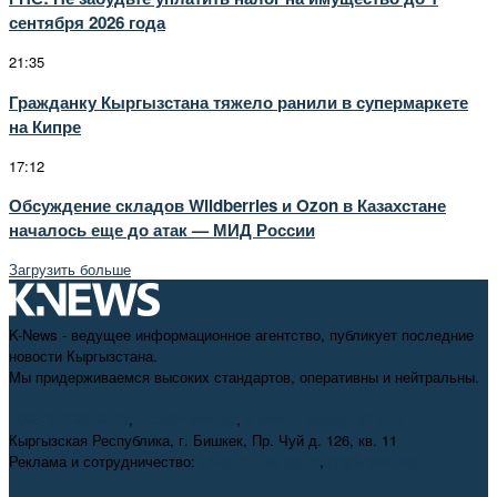
сентября 2026 года
21:35
Гражданку Кыргызстана тяжело ранили в супермаркете
на Кипре
17:12
Обсуждение складов Wildberries и Ozon в Казахстане
началось еще до атак — МИД России
Загрузить больше
K-News - ведущее информационное агентство, публикует последние
новости Кыргызстана.
Мы придерживаемся высоких стандартов, оперативны и нейтральны.
+996 312 98-69-70
,
info@knews.kg
,
knews11.kg@gmail.com
Кыргызская Республика, г. Бишкек, Пр. Чуй д. 126, кв. 11
Реклама и сотрудничество:
+996 550 38-38-75
,
pr@knews.kg