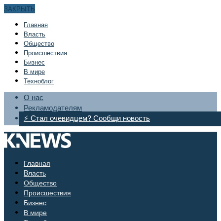
ЗАКРЫТЬ
Главная
Bласть
Общество
Происшествия
Бизнес
В мире
Техноблог
О нас
Рекламодателям
⚡ Стал очевидцем? Сообщи новость
Главная
Bласть
Общество
Происшествия
Бизнес
В мире