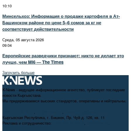
10:10
Минсельхоз: Информация о продаже картофеля в Ат-
Башинском районе по цене 5–6 сомов за кг не
соответствует действительности
Среда, 05 августа 2026
09:04
Европейские разведчики признают: никто не делает это
лучше, чем MI6 — The Times
Загрузить больше
K-News - ведущее информационное агентство, публикует последние
новости Кыргызстана.
Мы придерживаемся высоких стандартов, оперативны и нейтральны.
+996 312 98-69-70
,
info@knews.kg
,
knews11.kg@gmail.com
Кыргызская Республика, г. Бишкек, Пр. Чуй д. 126, кв. 11
Реклама и сотрудничество:
+996 550 38-38-75
,
pr@knews.kg