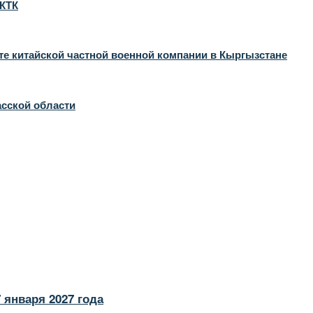
 КТК
те китайской частной военной компании в Кыргызстане
асской области
 января 2027 года