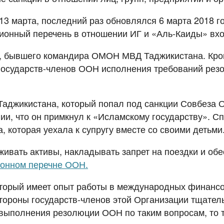
3 марта, последний раз обновлялся 6 марта 2018 го
онный перечень в отношении ИГ и «Аль-Каиды» вход
, бывшего командира ОМОН МВД Таджикистана. Кроме
 государств-членов ООН исполнения требований рез
аджикистана, который попал под санкции Совбеза О
ии, что он примкнул к «Исламскому государству». Сп
 которая уехала к супругу вместе со своими детьми
вать активы, накладывать запрет на поездки и обес
ионном перечне ООН.
оторый имеет опыт работы в международных финансов
ороны государств-членов этой Организации тщательн
т выполнения резолюции ООН по таким вопросам, то 