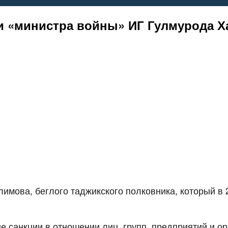
и «министра войны» ИГ Гулмурода 
мова, беглого таджикского полковника, который в 2
 санкции в отношении лиц, групп, предприятий и ор