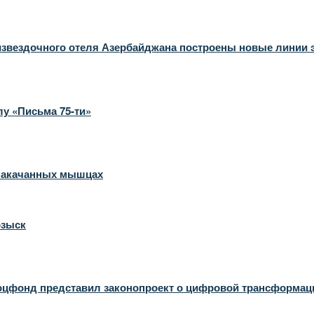
извездочного отеля Азербайджана построены новые линии 
у «Письма 75-ти»
 накачанных мышцах
озыск
 Соцфонд представил законопроект о цифровой трансформа