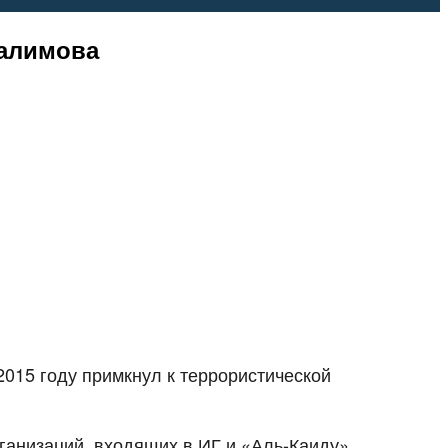
Халимова
015 году примкнул к террористической
ганизаций, входящих в ИГ и «Аль-Каиду».