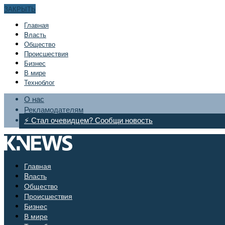
ЗАКРЫТЬ
Главная
Bласть
Общество
Происшествия
Бизнес
В мире
Техноблог
О нас
Рекламодателям
⚡ Стал очевидцем? Сообщи новость
Главная
Bласть
Общество
Происшествия
Бизнес
В мире