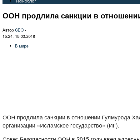
Техноблог
ООН продлила санкции в отношени
Автор
CEO
-
15:24, 15.03.2018
В мире
ООН продлила санкции в отношении Гулмурода Хали
организации «Исламское государство» (ИГ).
Совет Безопасности ООН в 2015 году ввел адресные