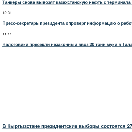
Танкеры снова вывозят казахстанскую нефть с терминала
12:31
Пресс-секретарь президента опроверг информацию о рабо
11:11
Налоговики пресекли незаконный ввоз 20 тонн муки в Тал
В Кыргызстане президентские выборы состоятся 27