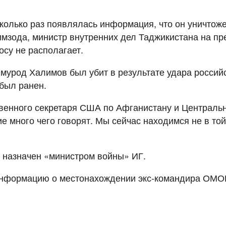
сколько раз появлялась информация, что он уничтож
химзода, министр внутренних дел Таджикистана на пр
су не располагает.
урод Халимов был убит в результате удара российс
 был ранен.
венного секретаря США по Афганистану и Центральн
е много чего говорят. Мы сейчас находимся не в то
 назначен «министром войны» ИГ.
 информацию о местонахождении экс-командира ОМ