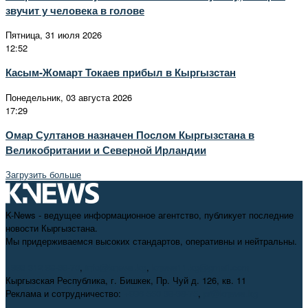
звучит у человека в голове
Пятница, 31 июля 2026
12:52
Касым-Жомарт Токаев прибыл в Кыргызстан
Понедельник, 03 августа 2026
17:29
Омар Султанов назначен Послом Кыргызстана в
Великобритании и Северной Ирландии
Загрузить больше
K-News - ведущее информационное агентство, публикует последние
новости Кыргызстана.
Мы придерживаемся высоких стандартов, оперативны и нейтральны.
+996 312 98-69-70
,
info@knews.kg
,
knews11.kg@gmail.com
Кыргызская Республика, г. Бишкек, Пр. Чуй д. 126, кв. 11
Реклама и сотрудничество:
+996 550 38-38-75
,
pr@knews.kg