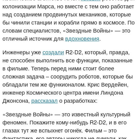
колонизации Марса, но вместе с тем оно работает
над созданием продвинутых механиков, которые
бы чинили станции и корабли прямо в космосе. По
словам специалистов, «Звездные Войны» — это
отличный источник для
вдохновения
.
Инженеры уже
создали
R2-D2, который, правда,
не способен выполнить все функции, показанные
в фильме. Теперь перед ними стоит более
сложная задача – соорудить роботов, которые бы
обладали тем же функионалом. Крис Вердейен,
инженер Космического центра имени Линдона
Джонсона,
рассказал
о разработках:
«Звездные Войны» — это известный культурный
феномен. Покажите кому-нибудь R2-D2, и в его
глазах тут же вспыхнет огонёк. Фильм – это
фантастика, его авторы никогда не думали, как