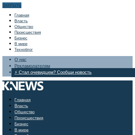
ЗАКРЫТЬ
Главная
Bласть
Общество
Происшествия
Бизнес
В мире
Техноблог
О нас
Рекламодателям
⚡ Стал очевидцем? Сообщи новость
Главная
Bласть
Общество
Происшествия
Бизнес
В мире