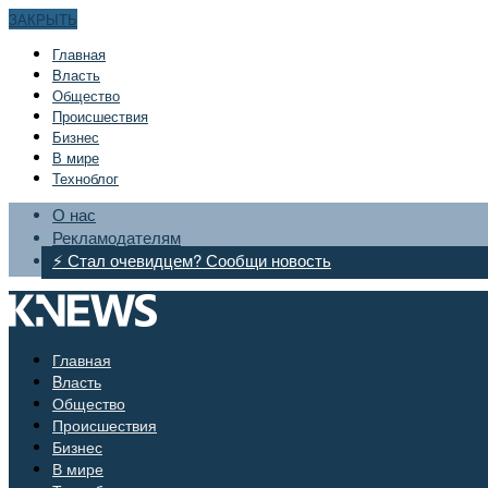
ЗАКРЫТЬ
Главная
Bласть
Общество
Происшествия
Бизнес
В мире
Техноблог
О нас
Рекламодателям
⚡ Стал очевидцем? Сообщи новость
Главная
Bласть
Общество
Происшествия
Бизнес
В мире