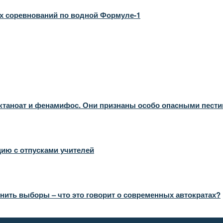
х соревнований по водной Формуле-1
октаноат и фенамифос. Они признаны особо опасными пест
ию с отпусками учителей
нить выборы – что это говорит о современных автократах?