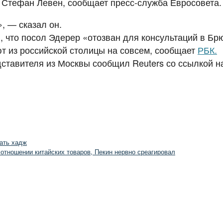
 Стефан Левен, сообщает пресс-служба Евросовета.
, — сказал он.
 что посол Эдерер «отозван для консультаций в Брю
ают из российской столицы на совсем, сообщает
РБК.
дставителя из Москвы сообщил Reuters со ссылкой н
ать хадж
 отношении китайских товаров, Пекин нервно среагировал