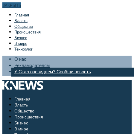
ЗАКРЫТЬ
Главная
Bласть
Общество
Происшествия
Бизнес
В мире
Техноблог
О нас
Рекламодателям
⚡ Стал очевидцем? Сообщи новость
Главная
Bласть
Общество
Происшествия
Бизнес
В мире