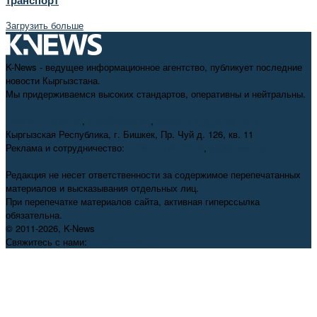
Загрузить больше
K-News - ведущее информационное агентство, публикует последние
новости Кыргызстана.
Мы придерживаемся высоких стандартов, оперативны и нейтральны.
+996 312 98-69-70
,
info@knews.kg
,
knews11.kg@gmail.com
Кыргызская Республика, г. Бишкек, Пр. Чуй д. 126, кв. 11
Реклама и сотрудничество:
+996 550 38-38-75
,
pr@knews.kg
Редакция не несет ответственности за содержимое перепечатанных
материалов и высказывания отдельных лиц.
При перепечатке материалов сайта, активная гиперссылка
обязательна.
© 2011-2026, K-News
Свяжитесь с нами:
info@knews.kg