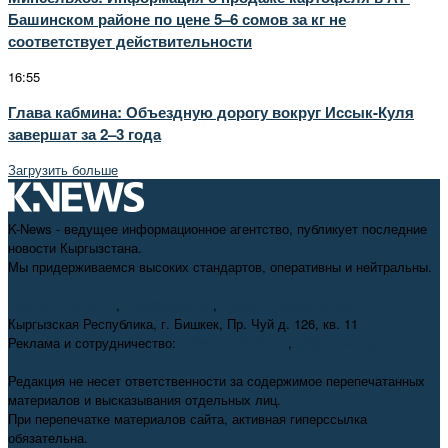
Башинском районе по цене 5–6 сомов за кг не
соответствует действительности
16:55
Глава кабмина: Объездную дорогу вокруг Иссык-Куля
завершат за 2–3 года
Загрузить больше
K-News - ведущее информационное агентство, публикует последние
новости Кыргызстана.
Мы придерживаемся высоких стандартов, оперативны и нейтральны.
+996 312 98-69-70
,
info@knews.kg
,
knews11.kg@gmail.com
Кыргызская Республика, г. Бишкек, Пр. Чуй д. 126, кв. 11
Реклама и сотрудничество:
+996 550 38-38-75
,
pr@knews.kg
Редакция не несет ответственности за содержимое перепечатанных
материалов и высказывания отдельных лиц.
При перепечатке материалов сайта, активная гиперссылка
обязательна.