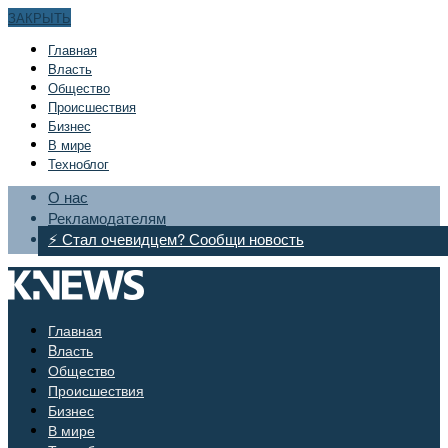
ЗАКРЫТЬ
Главная
Bласть
Общество
Происшествия
Бизнес
В мире
Техноблог
О нас
Рекламодателям
⚡ Стал очевидцем? Сообщи новость
Главная
Bласть
Общество
Происшествия
Бизнес
В мире