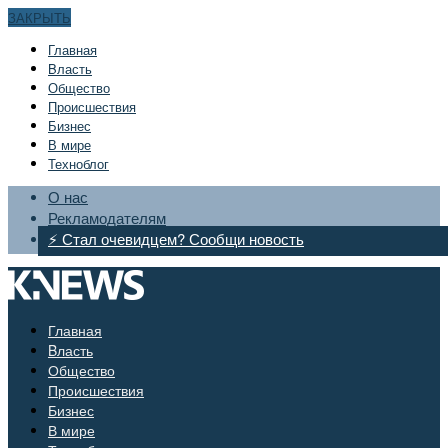
ЗАКРЫТЬ
Главная
Bласть
Общество
Происшествия
Бизнес
В мире
Техноблог
О нас
Рекламодателям
⚡ Стал очевидцем? Сообщи новость
Главная
Bласть
Общество
Происшествия
Бизнес
В мире