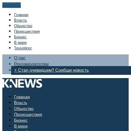
ЗАКРЫТЬ
Главная
Bласть
Общество
Происшествия
Бизнес
В мире
Техноблог
О нас
Рекламодателям
⚡ Стал очевидцем? Сообщи новость
Главная
Bласть
Общество
Происшествия
Бизнес
В мире