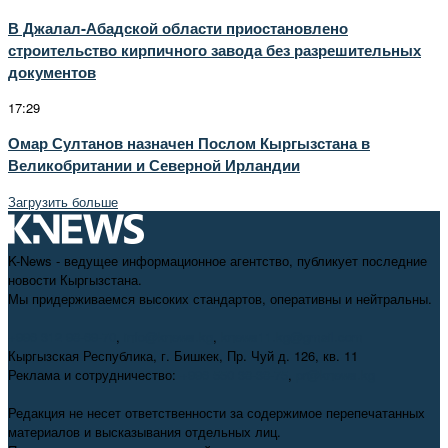
В Джалал-Абадской области приостановлено
строительство кирпичного завода без разрешительных
документов
17:29
Омар Султанов назначен Послом Кыргызстана в
Великобритании и Северной Ирландии
Загрузить больше
K-News - ведущее информационное агентство, публикует последние
новости Кыргызстана.
Мы придерживаемся высоких стандартов, оперативны и нейтральны.
+996 312 98-69-70
,
info@knews.kg
,
knews11.kg@gmail.com
Кыргызская Республика, г. Бишкек, Пр. Чуй д. 126, кв. 11
Реклама и сотрудничество:
+996 550 38-38-75
,
pr@knews.kg
Редакция не несет ответственности за содержимое перепечатанных
материалов и высказывания отдельных лиц.