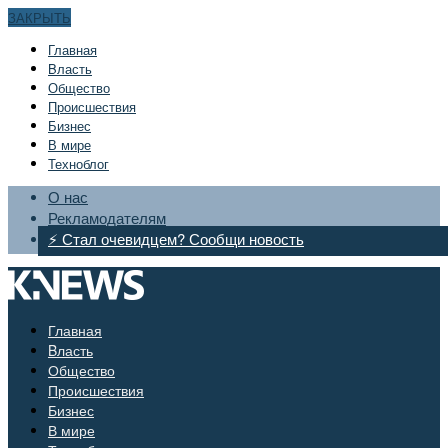
ЗАКРЫТЬ
Главная
Bласть
Общество
Происшествия
Бизнес
В мире
Техноблог
О нас
Рекламодателям
⚡ Стал очевидцем? Сообщи новость
Главная
Bласть
Общество
Происшествия
Бизнес
В мире