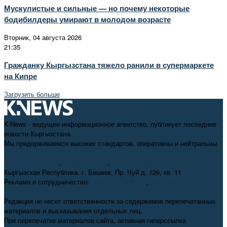
Мускулистые и сильные — но почему некоторые
бодибилдеры умирают в молодом возрасте
Вторник, 04 августа 2026
21:35
Гражданку Кыргызстана тяжело ранили в супермаркете
на Кипре
Загрузить больше
K-News - ведущее информационное агентство, публикует последние
новости Кыргызстана.
Мы придерживаемся высоких стандартов, оперативны и нейтральны.
+996 312 98-69-70
,
info@knews.kg
,
knews11.kg@gmail.com
Кыргызская Республика, г. Бишкек, Пр. Чуй д. 126, кв. 11
Реклама и сотрудничество:
+996 550 38-38-75
,
pr@knews.kg
Редакция не несет ответственности за содержимое перепечатанных
материалов и высказывания отдельных лиц.
При перепечатке материалов сайта, активная гиперссылка