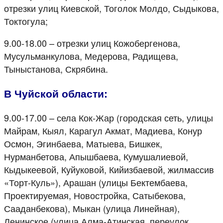
отрезки улиц Киевской, Тоголок Молдо, Сыдыкова,
Токтогула;
9.00-18.00 – отрезки улиц Кожобергенова,
Мусульманкулова, Медерова, Радищева,
Тыныстанова, Скрябина.
В Чуйской области:
9.00-17.00 – села Кок-Жар (городская сеть, улицы
Майрам, Кыял, Карагул Акмат, Мадиева, Конур
Осмон, Эгинбаева, Матыева, Бишкек,
Нурманбетова, Апышбаева, Кумушалиевой,
Кыдыкеевой, Куйуковой, Кийизбаевой, жилмассив
«Торт-Куль»), Арашан (улицы Бектембаева,
Проектируемая, Новостройка, Сатыбекова,
Сааданбекова), Мыкан (улица Линейная),
Ленинское (улица Алма-Атинская, переулок