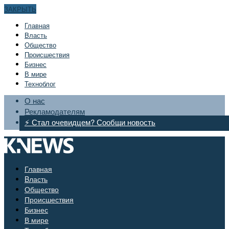
ЗАКРЫТЬ
Главная
Bласть
Общество
Происшествия
Бизнес
В мире
Техноблог
О нас
Рекламодателям
⚡ Стал очевидцем? Сообщи новость
Главная
Bласть
Общество
Происшествия
Бизнес
В мире