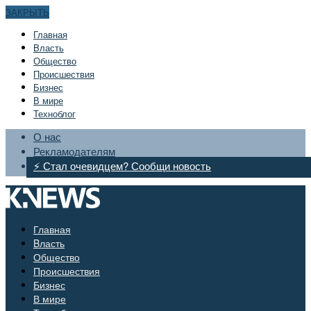
ЗАКРЫТЬ
Главная
Bласть
Общество
Происшествия
Бизнес
В мире
Техноблог
О нас
Рекламодателям
⚡ Стал очевидцем? Сообщи новость
Главная
Bласть
Общество
Происшествия
Бизнес
В мире