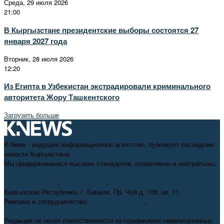
Среда, 29 июля 2026
21:00
В Кыргызстане президентские выборы состоятся 27
января 2027 года
Вторник, 28 июля 2026
12:20
Из Египта в Узбекистан экстрадировали криминального
авторитета Жору Ташкентского
Загрузить больше
K-News - ведущее информационное агентство, публикует последние
новости Кыргызстана.
Мы придерживаемся высоких стандартов, оперативны и нейтральны.
+996 312 98-69-70
,
info@knews.kg
,
knews11.kg@gmail.com
Кыргызская Республика, г. Бишкек, Пр. Чуй д. 126, кв. 11
Реклама и сотрудничество:
+996 550 38-38-75
,
pr@knews.kg
Редакция не несет ответственности за содержимое перепечатанных