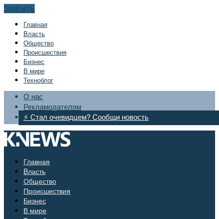
ЗАКРЫТЬ
Главная
Bласть
Общество
Происшествия
Бизнес
В мире
Техноблог
О нас
Рекламодателям
⚡ Стал очевидцем? Сообщи новость
Главная
Bласть
Общество
Происшествия
Бизнес
В мире