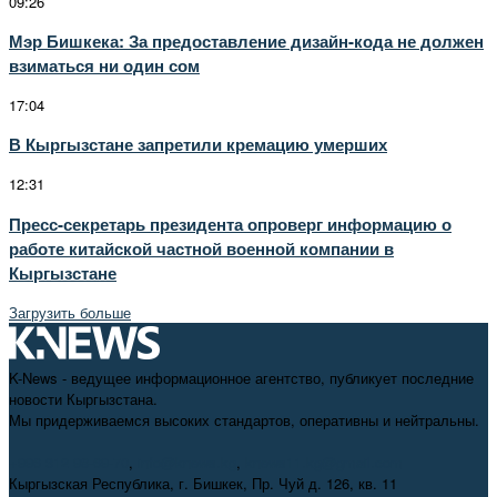
09:26
Мэр Бишкека: За предоставление дизайн-кода не должен
взиматься ни один сом
17:04
В Кыргызстане запретили кремацию умерших
12:31
Пресс-секретарь президента опроверг информацию о
работе китайской частной военной компании в
Кыргызстане
Загрузить больше
K-News - ведущее информационное агентство, публикует последние
новости Кыргызстана.
Мы придерживаемся высоких стандартов, оперативны и нейтральны.
+996 312 98-69-70
,
info@knews.kg
,
knews11.kg@gmail.com
Кыргызская Республика, г. Бишкек, Пр. Чуй д. 126, кв. 11