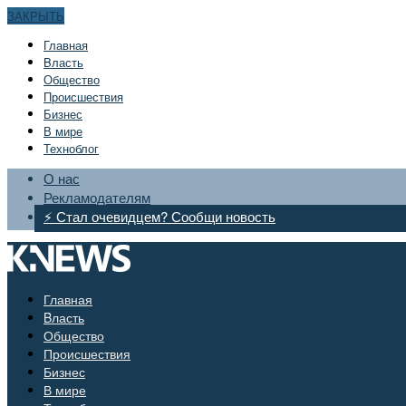
ЗАКРЫТЬ
Главная
Bласть
Общество
Происшествия
Бизнес
В мире
Техноблог
О нас
Рекламодателям
⚡ Стал очевидцем? Сообщи новость
Главная
Bласть
Общество
Происшествия
Бизнес
В мире