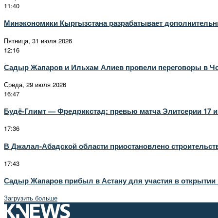
11:40
Минэкономики Кыргызстана разрабатывает дополнительные
Пятница, 31 июля 2026
12:16
Садыр Жапаров и Ильхам Алиев провели переговоры в Ч
Среда, 29 июля 2026
16:47
Будё-Глимт — Фредрикстад: превью матча Элитсерии 17 
17:36
В Джалал-Абадской области приостановлено строительст
17:43
Садыр Жапаров прибыл в Астану для участия в открытии 
Загрузить больше