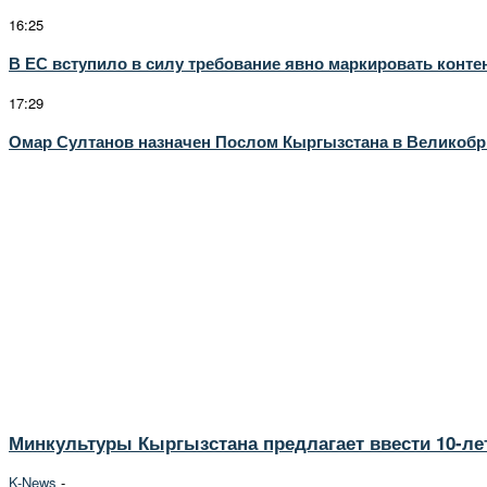
16:25
В ЕС вступило в силу требование явно маркировать конт
17:29
Омар Султанов назначен Послом Кыргызстана в Великобр
Минкультуры Кыргызстана предлагает ввести 10-ле
K-News
-