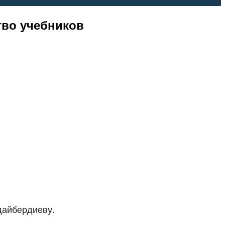
тво учебников
дайбердиеву.