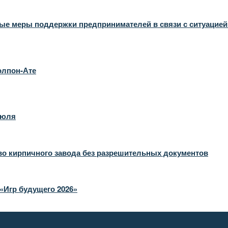
 меры поддержки предпринимателей в связи с ситуацией в
олпон-Ате
июля
во кирпичного завода без разрешительных документов
«Игр будущего 2026»