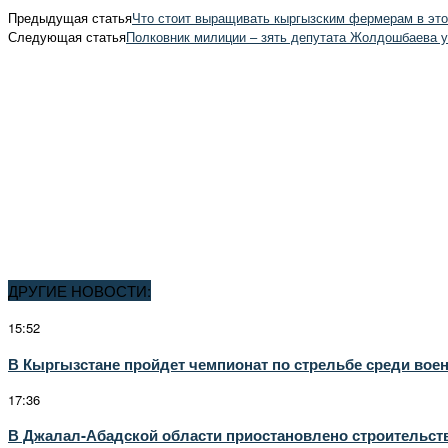
Предыдущая статья
Что стоит выращивать кыргызским фермерам в это
Следующая статья
Полковник милиции – зять депутата Жолдошбаева 
ДРУГИЕ НОВОСТИ:
15:52
В Кыргызстане пройдет чемпионат по стрельбе среди вое
17:36
В Джалал-Абадской области приостановлено строительст