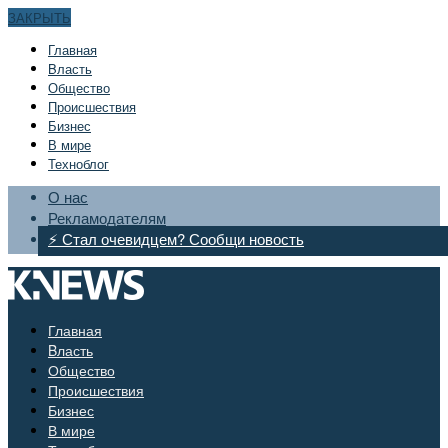
ЗАКРЫТЬ
Главная
Bласть
Общество
Происшествия
Бизнес
В мире
Техноблог
О нас
Рекламодателям
⚡ Стал очевидцем? Сообщи новость
Главная
Bласть
Общество
Происшествия
Бизнес
В мире