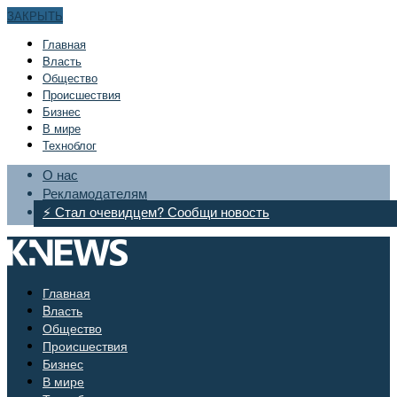
ЗАКРЫТЬ
Главная
Bласть
Общество
Происшествия
Бизнес
В мире
Техноблог
О нас
Рекламодателям
⚡ Стал очевидцем? Сообщи новость
Главная
Bласть
Общество
Происшествия
Бизнес
В мире