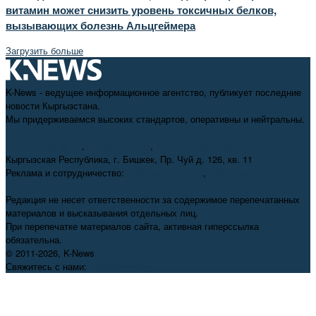
витамин может снизить уровень токсичных белков,
вызывающих болезнь Альцгеймера
Загрузить больше
K-News - ведущее информационное агентство, публикует последние
новости Кыргызстана.
Мы придерживаемся высоких стандартов, оперативны и нейтральны.
+996 312 98-69-70
,
info@knews.kg
,
knews11.kg@gmail.com
Кыргызская Республика, г. Бишкек, Пр. Чуй д. 126, кв. 11
Реклама и сотрудничество:
+996 550 38-38-75
,
pr@knews.kg
Редакция не несет ответственности за содержимое перепечатанных
материалов и высказывания отдельных лиц.
При перепечатке материалов сайта, активная гиперссылка
обязательна.
© 2011-2026, K-News
Свяжитесь с нами:
info@knews.kg