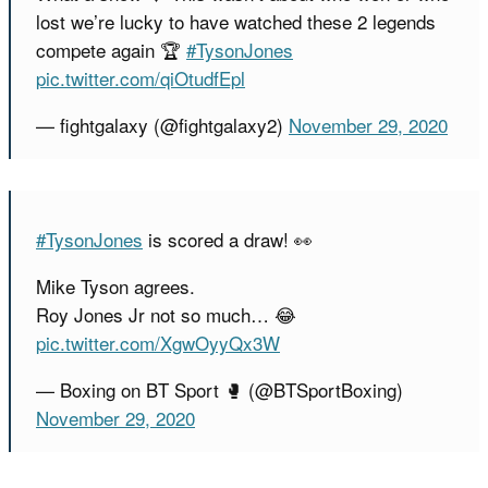
lost we’re lucky to have watched these 2 legends
compete again 🏆
#TysonJones
pic.twitter.com/qiOtudfEpl
— fightgalaxy (@fightgalaxy2)
November 29, 2020
#TysonJones
is scored a draw! 👀
Mike Tyson agrees.
Roy Jones Jr not so much… 😂
pic.twitter.com/XgwOyyQx3W
— Boxing on BT Sport 🥊 (@BTSportBoxing)
November 29, 2020