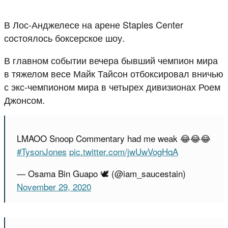
В Лос-Анджелесе на арене Staples Center
состоялось боксерское шоу.
В главном событии вечера бывший чемпион мира
в тяжелом весе Майк Тайсон отбоксировал вничью
с экс-чемпионом мира в четырех дивизионах Роем
Джонсом.
LMAOO Snoop Commentary had me weak 😂😂😂
#TysonJones
pic.twitter.com/jwUwVogHqA
— Osama Bin Guapo 🕊️ (@iam_saucestain)
November 29, 2020