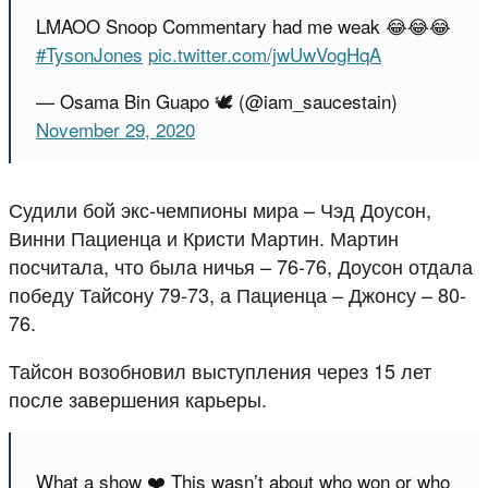
LMAOO Snoop Commentary had me weak 😂😂😂
#TysonJones
pic.twitter.com/jwUwVogHqA
— Osama Bin Guapo 🕊️ (@iam_saucestain)
November 29, 2020
Судили бой экс-чемпионы мира – Чэд Доусон,
Винни Пациенца и Кристи Мартин. Мартин
посчитала, что была ничья – 76-76, Доусон отдала
победу Тайсону 79-73, а Пациенца – Джонсу – 80-
76.
Тайсон возобновил выступления через 15 лет
после завершения карьеры.
What a show ❤️ This wasn’t about who won or who