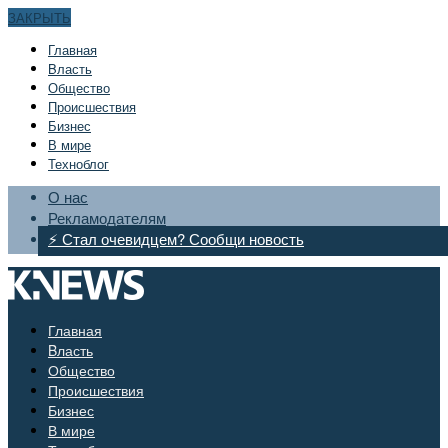
ЗАКРЫТЬ
Главная
Bласть
Общество
Происшествия
Бизнес
В мире
Техноблог
О нас
Рекламодателям
⚡ Стал очевидцем? Сообщи новость
Главная
Bласть
Общество
Происшествия
Бизнес
В мире